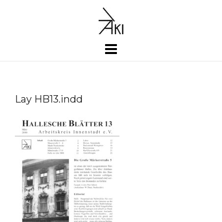
Skip
to
content
Lay HB13.indd