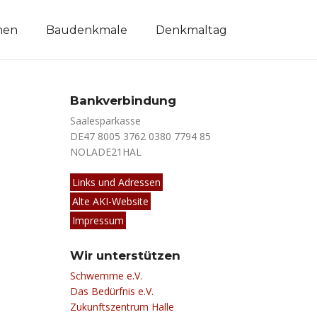
men
Baudenkmale
Denkmaltag
Bankverbindung
Saalesparkasse
DE47 8005 3762 0380 7794 85
NOLADE21HAL
Links und Adressen
Alte AKI-Website
Impressum
Wir unterstützen
Schwemme e.V.
Das Bedürfnis e.V.
Zukunftszentrum Halle