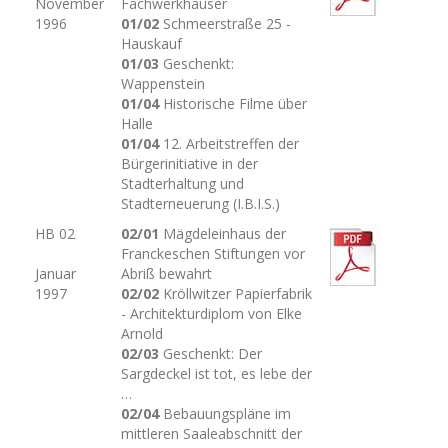
November
Fachwerkhäuser
1996
01/02
Schmeerstraße 25 -
Hauskauf
01/03
Geschenkt:
Wappenstein
01/04
Historische Filme über
Halle
01/04
12. Arbeitstreffen der
Bürgerinitiative in der
Stadterhaltung und
Stadterneuerung (I.B.I.S.)
HB 02
02/01
Mägdeleinhaus der
Franckeschen Stiftungen vor
Januar
Abriß bewahrt
1997
02/02
Kröllwitzer Papierfabrik
- Architekturdiplom von Elke
Arnold
02/03
Geschenkt: Der
Sargdeckel ist tot, es lebe der
…
02/04
Bebauungspläne im
mittleren Saaleabschnitt der